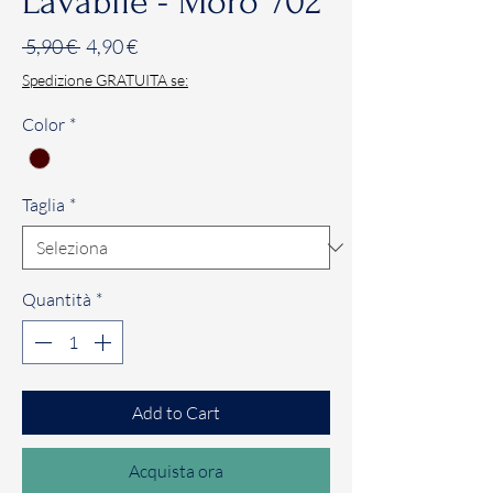
Lavabile - Moro 702
Prezzo
Prezzo
 5,90 € 
4,90 €
regolare
scontato
Spedizione GRATUITA se:
Color
*
Taglia
*
Quantità
*
Add to Cart
Acquista ora