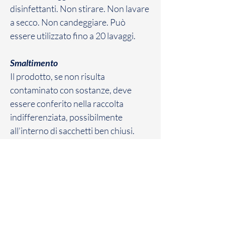
disinfettanti. Non stirare. Non lavare
a secco. Non candeggiare. Può
essere utilizzato fino a 20 lavaggi.
Smaltimento
Il prodotto, se non risulta
contaminato con sostanze, deve
essere conferito nella raccolta
indifferenziata, possibilmente
all’interno di sacchetti ben chiusi.
In caso di contaminazione, il
prodotto dovrà essere smaltito negli
appositi contenitori dei rifiuti
biologici o chimici.
COMPOSITION