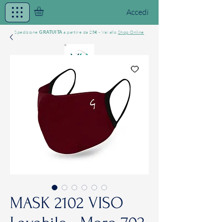
Accedi
Spedizione
a partire da 25€ - Vai allo
Shop Online
GRATUITA
/MASK THE WORLD
Textile Mask
MASK 2102 VISO