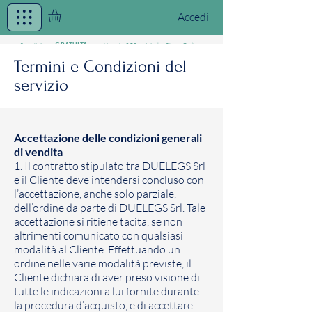
Accedi
Spedizione
a partire da 25€ - Vai allo
Shop Online
GRATUITA
Termini e Condizioni del
servizio
/MASK THE WORLD
Textile Mask
Accettazione delle condizioni generali
di vendita
1. Il contratto stipulato tra DUELEGS Srl
e il Cliente deve intendersi concluso con
l’accettazione, anche solo parziale,
dell’ordine da parte di DUELEGS Srl. Tale
accettazione si ritiene tacita, se non
altrimenti comunicato con qualsiasi
modalità al Cliente. Effettuando un
ordine nelle varie modalità previste, il
Cliente dichiara di aver preso visione di
tutte le indicazioni a lui fornite durante
la procedura d’acquisto, e di accettare