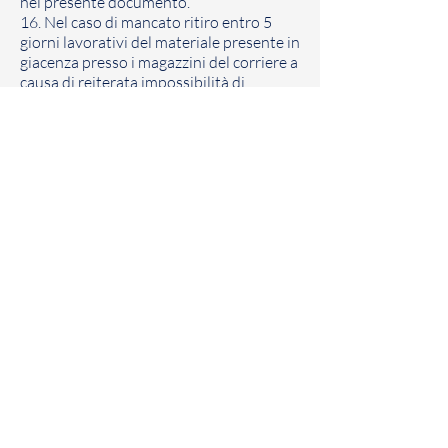
nel presente documento.
16. Nel caso di mancato ritiro entro 5
giorni lavorativi del materiale presente in
giacenza presso i magazzini del corriere a
causa di reiterata impossibilità di
consegna al recapito indicato dal Cliente
all’atto dell’ordine, l’ordine verrà
automaticamente annullato.
Esonero di responsabilità – vizi dei
prodotti
DUELEGS Srl non sarà responsabile nei
confronti dell’utente per danni di
qualsiasi specie, sia diretti che indiretti,
derivanti da eventuali errori, di ogni
natura, nella stampa del file inviato dal
cliente, salvo dolo o colpa grave.
In caso di errori di stampa non imputabili
all’utente oppure di consegna di
prodotto difettato o danneggiato,
DUELEGS Srl sarà tenuta
esclusivamente a eseguire una sola
ristampa del materiale.