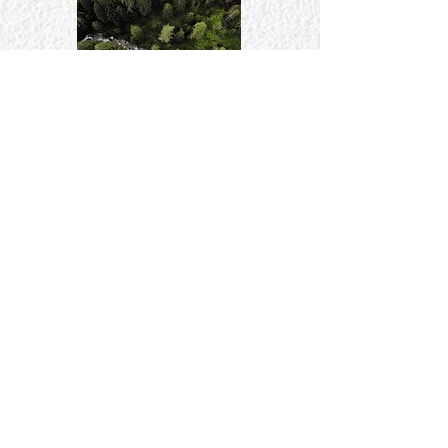
Be the First to Know
Iscriviti ed ottieni il 15% di sconto
Submit