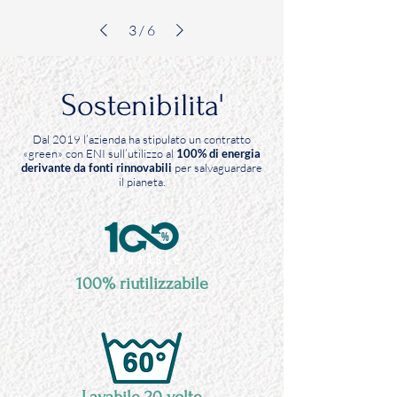
-
-
Pavone
Salmone
533
331
3
/
6
Sostenibilita'
Dal 2019 l’azienda ha stipulato un contratto
«green» con ENI sull’utilizzo al
100% di energia
derivante da fonti rinnovabili
per salvaguardare
il pianeta.
100% riutilizzabile