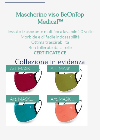
Mascherine viso BeOnTop
Medical™
Tessuto traspirante multifibra lavabile 20 volte
Morbide e di facile indossabilità
Ottima traspirabilità
Ben tollerate dalla pelle
CERTIFICATE CE
Collezione in evidenza
Art. MASK2102
Art. MASK2102
MASK
MASK
Art. MASK2102
Art. MASK2102
2102
2102
VISO
VISO
Lavabile
Lavabile
-
-
Bordeaux
Oliva
317
606
MASK
MASK
2102
2102
VISO
VISO
Lavabile
Lavabile