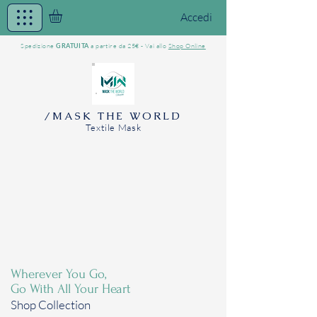
Accedi
Spedizione
a partire da 25€ - Vai allo
Shop Online
GRATUITA
/MASK THE WORLD
Textile Mask
Wherever You Go,
Go With All Your Heart
Shop Collection