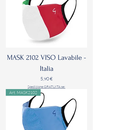
MASK 2102 VISO Lavabile -
Italia
Prezzo
5,90 €
Spedizione GRATUITA se:
Art. MASK2102