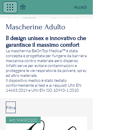
Accedi
Spedizione
a partire da 25€ - Vai allo
Shop Online
GRATUITA
Mascherine Adulto
Il design unisex e innovativo che
garantisce il massimo comfort
/MASK THE WORLD
La mascherina BeOnTop Medical™ è stata
Textile Mask
concepita e progettata per fungere da barriera
meccanica contro materiale aero disperso.
Infatti serve per evitare contaminazioni e
proteggere le vie respiratorie da polvere, spray
ed altro materiale.
Il dispositivo medico è stato testato
conformemente ai test e ai requisiti UNI EN
14683:2019 e UNI EN ISO 10993-1:2010
Filtra
Art. MASK2102