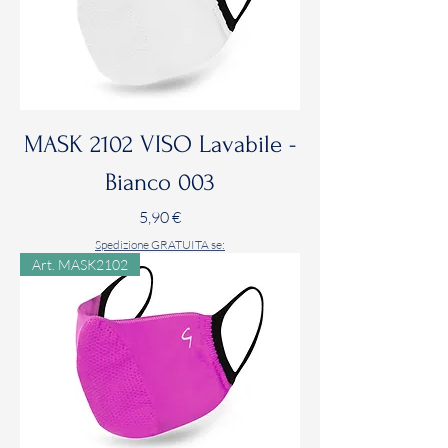
MASK 2102 VISO Lavabile -
Bianco 003
Prezzo
5,90 €
Spedizione GRATUITA se:
Art. MASK2102