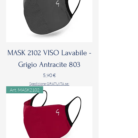
MASK 2102 VISO Lavabile -
Grigio Antracite 803
Prezzo
5,90 €
Spedizione GRATUITA se:
Art. MASK2102