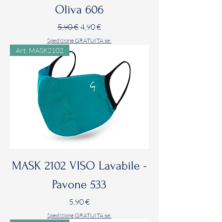
Oliva 606
Prezzo regolare
Prezzo scontato
5,90 €
4,90 €
Spedizione GRATUITA se:
Art. MASK2102
MASK 2102 VISO Lavabile -
Pavone 533
Prezzo
5,90 €
Spedizione GRATUITA se: