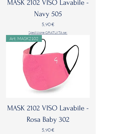
MASK 2102 VISO Lavabile -
Navy 505
Prezzo
5,90 €
Spedizione GRATUITA se:
Art. MASK2102
MASK 2102 VISO Lavabile -
Rosa Baby 302
Prezzo
5,90 €