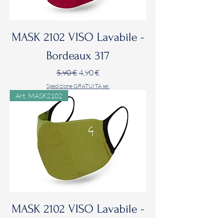
MASK 2102 VISO Lavabile -
Bordeaux 317
Prezzo regolare
Prezzo scontato
5,90 €
4,90 €
Spedizione GRATUITA se:
Art. MASK2102
MASK 2102 VISO Lavabile -