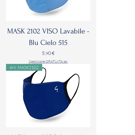
MASK 2102 VISO Lavabile -
Blu Cielo 515
Prezzo
5,90 €
Spedizione GRATUITA se:
Art. MASK2102