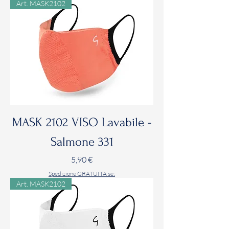
Art. MASK2102
MASK 2102 VISO Lavabile -
Salmone 331
Prezzo
5,90 €
Spedizione GRATUITA se:
Art. MASK2102